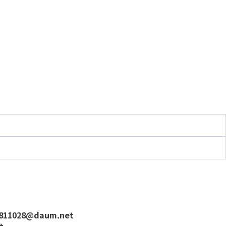
5811028@daum.net
t