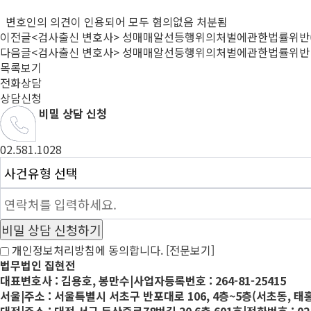
변호인의 의견이 인용되어 모두 혐의없음 처분됨
이전글
<검사출신 변호사> 성매매알선등행위의처벌에관한법률위반
다음글
<검사출신 변호사> 성매매알선등행위의처벌에관한법률위반
목록보기
전화상담
상담신청
비밀 상담 신청
02.581.1028
개인정보처리방침에 동의합니다.
[전문보기]
법무법인 집현전
대표변호사 : 김용호, 봉만수
|
사업자등록번호 : 264-81-25415
서울
|
주소 : 서울특별시 서초구 반포대로 106, 4층~5층(서초동, 태
대전
|
주소 : 대전 서구 둔산중로78번길 20 6층 601호
|
전화번호 : 02-