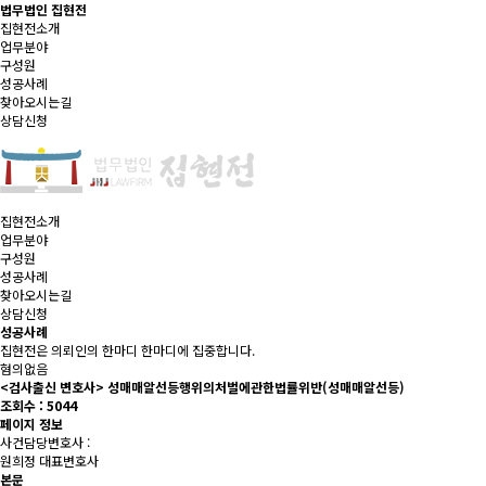
법무법인 집현전
집현전소개
업무분야
구성원
성공사례
찾아오시는길
상담신청
집현전소개
업무분야
구성원
성공사례
찾아오시는길
상담신청
성공사례
집현전은 의뢰인의 한마디 한마디에 집중합니다.
혐의없음
<검사출신 변호사> 성매매알선등행위의처벌에관한법률위반(성매매알선등)
조회수 :
5044
페이지 정보
사건담당변호사 :
원희정 대표
변호사
본문