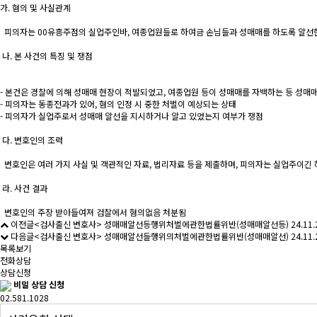
가. 혐의 및 사실관계
피의자는 00유흥주점의 실업주인바, 여종업원들로 하여금 손님들과 성매매를 하도록 알선
나. 본 사건의 특징 및 쟁점
- 본건은 경찰에 의해 성매매 현장이 적발되었고, 여종업원 등이 성매매를 자백하는 등 성매
- 피의자는 동종전과가 있어, 혐의 인정 시 중한 처벌이 예상되는 상태
- 피의자가 실업주로서 성매매 알선을 지시하거나 알고 있었는지 여부가 쟁점
다. 변호인의 조력
변호인은 여러 가지 사실 및 객관적인 자료, 법리자료 등을 제출하며, 피의자는 실업주이긴 
라. 사건 결과
변호인의 주장 받아들여져 검찰에서 혐의없음 처분됨
이전글
<검사출신 변호사> 성매매알선등행위처벌에관한법률위반(성매매알선등)
24.11.
다음글
<검사출신 변호사> 성매매알선들행위의처벌에관한법률위반(성매매알선)
24.11.
목록보기
전화상담
상담신청
비밀 상담 신청
02.581.1028