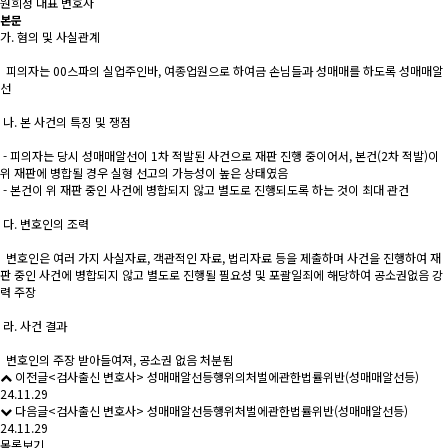
원희정 대표
변호사
본문
가. 혐의 및 사실관계
피의자는 00스파의 실업주인바, 여종업원으로 하여금 손님들과 성매매를 하도록 성매매알
선
나. 본 사건의 특징 및 쟁점
- 피의자는 당시 성매매알선이 1차 적발된 사건으로 재판 진행 중이어서, 본건(2차 적발)이
위 재판에 병합될 경우 실형 선고의 가능성이 높은 상태였음
- 본건이 위 재판 중인 사건에 병합되지 않고 별도로 진행되도록 하는 것이 최대 관건
다. 변호인의 조력
변호인은 여러 가지 사실자료, 객관적인 자료, 법리자료 등을 제출하며 사건을 진행하여 재
판 중인 사건에 병합되지 않고 별도로 진행될 필요성 및 포괄일죄에 해당하여 공소권없음 강
력 주장
라. 사건 결과
변호인의 주장 받아들여져, 공소권 없음 처분됨
이전글
<검사출신 변호사> 성매매알선등행위의처벌에관한법률위반(성매매알선등)
24.11.29
다음글
<검사출신 변호사> 성매매알선등행위처벌에관한법률위반(성매매알선등)
24.11.29
목록보기