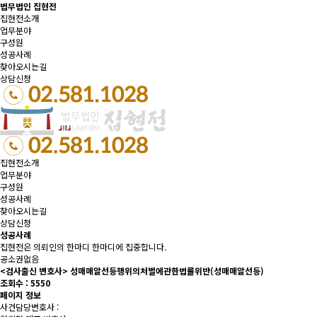
법무법인 집현전
집현전소개
업무분야
구성원
성공사례
찾아오시는길
상담신청
집현전소개
업무분야
구성원
성공사례
찾아오시는길
상담신청
성공사례
집현전은 의뢰인의 한마디 한마디에 집중합니다.
공소권없음
<검사출신 변호사> 성매매알선등행위의처벌에관한법률위반(성매매알선등)
조회수 :
5550
페이지 정보
사건담당변호사 :