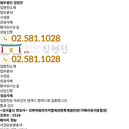
법무법인 집현전
집현전소개
업무분야
구성원
성공사례
찾아오시는길
상담신청
집현전소개
업무분야
구성원
성공사례
찾아오시는길
상담신청
성공사례
집현전은 의뢰인의 한마디 한마디에 집중합니다.
벌금 선고
<검사출신 변호사> 성폭력범죄의처벌에관한특례법위반(카메라등이용촬영)
조회수 :
5536
페이지 정보
사건담당변호사 :