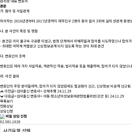
원희정 대표
변호사
본문
가. 혐의 및 사실관계
피의자는 2016년경부터 2017년경까지 여자친구 2명의 동의 없이 3회에 걸쳐 성관계 동영
나. 본 사건의 특징 및 쟁점
- 본건은 이미 불구속 구공판 되었고, 법정 단계에서 피해자들과 합의를 시도하였으나 합의가
- 최대한 약하게 처벌받고 신상정보공개 되지 않도록 하는 것이 최대 관건
다. 변호인의 조력
변호인은 여러 가지 사실자료, 객관적인 자료, 법리자료 등을 제출하며, 합의가 되지 않았으
라. 사건 결과
변호인의 주장 받아들여져, 합의가 되지 않았음에도 벌금형이 선고, 신상정보 비공개 선고됨
이전글
<검사출신 변호사> 강제추행
24.11.29
다음글
<검사출신 변호사> 아동·청소년의성보호에관한법률위반(강간 등)
24.11.29
목록보기
전화상담
상담신청
비밀 상담 신청
02.581.1028