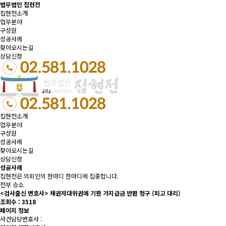
법무법인 집현전
집현전소개
업무분야
구성원
성공사례
찾아오시는길
상담신청
집현전소개
업무분야
구성원
성공사례
찾아오시는길
상담신청
성공사례
집현전은 의뢰인의 한마디 한마디에 집중합니다.
전부 승소
<검사출신 변호사> 채권자대위권에 기한 가지급금 반환 청구 (피고 대리)
조회수 :
3518
페이지 정보
사건담당변호사 :