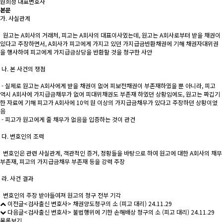
원희정 대표
변호사
본문
가. 사실관계
원고는 A회사의 거래처, 피고는 A회사의 대표이사였는데, 원고는 A회사로부터 받을 채권이
있다고 주장하면서, A회사가 피고에게 가지고 있던 가지급금반환채권에 기해 채권자대위권
을 행사하여 피고에게 가지급금상당을 반환할 것을 청구한 사안
나. 본 사건의 쟁점
- 실제로 원고는 A회사에게 받을 채권이 없어 피보전채권이 부존재하였을 뿐 아니라, 피고
역시 A회사에 가지급금채무가 없어 피대위채권도 부존재 하였던 상황임에도, 원고는 짜깁기
한 자료에 기해 피고가 A회사에 10억 원 이상의 가지급금채무가 있다고 주장하던 상황이었
음
- 피고가 원고에게 줄 채무가 없음을 입증하는 것이 관건
다. 변호인의 조력
변호인은 관련 사실관계, 객관적인 증거, 정황들을 바탕으로 하여 원고에 대한 A회사의 채무
부존재, 피고의 가지급금채무 부존재 등을 강력 주장
라. 사건 결과
변호인의 주장 받아들여져 원고의 청구 전부 기각
이전글
<검사출신 변호사> 채권양도청구의 소 (피고 대리)
24.11.29
다음글
<검사출신 변호사> 불법행위에 기한 손해배상 청구의 소 (피고 대리)
24.11.29
목록보기