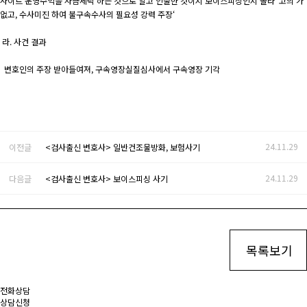
사이트 운영수익을 자금세탁 하는 것으로 알고 인출한 것이지 보이스피싱인지 몰라 ‘고의’가
없고, 수사미진 하여 불구속수사의 필요성 강력 주장‘
라. 사건 결과
변호인의 주장 받아들여져, 구속영장실질심사에서 구속영장 기각
24.11.29
이전글
<검사출신 변호사> 일반건조물방화, 보험사기
24.11.29
다음글
<검사출신 변호사> 보이스피싱 사기
목록보기
전화상담
상담신청