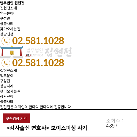
법무법인 집현전
집현전소개
업무분야
구성원
성공사례
찾아오시는길
상담신청
집현전소개
업무분야
구성원
성공사례
찾아오시는길
상담신청
성공사례
집현전은 의뢰인의 한마디 한마디에 집중합니다.
구속영장 기각
조회수 :
4897
<검사출신 변호사> 보이스피싱 사기